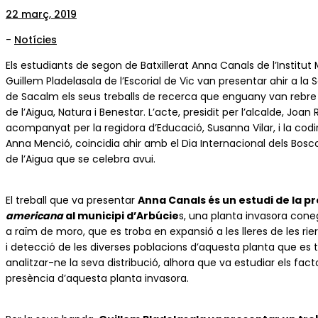
22 març, 2019
-
Notícies
Els estudiants de segon de Batxillerat Anna Canals de l’Institut 
Guillem Pladelasala de l’Escorial de Vic van presentar ahir a la S
de Sacalm els seus treballs de recerca que enguany van rebre
de l’Aigua, Natura i Benestar. L’acte, presidit per l’alcalde, Jo
acompanyat per la regidora d’Educació, Susanna Vilar, i la codi
Anna Menció, coincidia ahir amb el Dia Internacional dels Bosc
de l’Aigua que se celebra avui.
El treball que va presentar
Anna Canals és un estudi de la p
americana
al municipi d’Arbúcie
s, una planta invasora co
a raïm de moro, que es troba en expansió a les lleres de les rier
i detecció de les diverses poblacions d’aquesta planta que es t
analitzar-ne la seva distribució, alhora que va estudiar els fact
presència d’aquesta planta invasora.