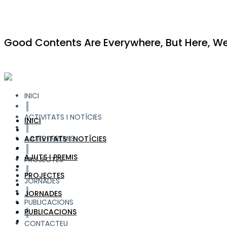
Good Contents Are Everywhere, But Here, We 
INICI
ACTIVITATS I NOTÍCIES
INICI
AJUTS I PREMIS
ACTIVITATS I NOTÍCIES
AJUTS I PREMIS
PROJECTES
PROJECTES
JORNADES
JORNADES
PUBLICACIONS
PUBLICACIONS
CONTACTEU