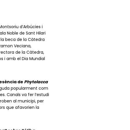
Montsoriu d’Arbúcies i
ala Noble de Sant Hilari
 la beca de la Càtedra
an Ramon Veciana,
rectora de la Càtedra,
os i amb el Dia Mundial
resència de
Phytolacca
neguda popularment com
es. Canals va fer l’estudi
roben al municipi, per
ors que afavorien la