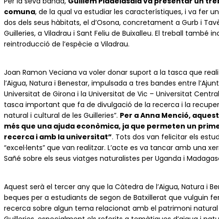
Per la seva banda,
Guillem Pladelasala va presentar un treb
comuna
, de la qual va estudiar les característiques, i va fer
dos dels seus hàbitats, el d’Osona, concretament a Gurb i Tavèr
Guilleries, a Viladrau i Sant Feliu de Buixalleu. El treball també 
reintroducció de l’espècie a Viladrau.
Joan Ramon Veciana va voler donar suport a la tasca que reali
l’Aigua, Natura i Benestar, impulsada a tres bandes entre l’Ajunt
Universitat de Girona i la Universitat de Vic – Universitat Centra
tasca important que fa de divulgació de la recerca i la recupe
natural i cultural de les Guilleries”.
Per a Anna Menció, aques
més que una ajuda econòmica, ja que permeten un prime
recerca i amb la universitat”
. Tots dos van felicitar els estu
“excel·lents” que van realitzar. L’acte es va tancar amb una x
Sañé sobre els seus viatges naturalistes per Uganda i Madagas
Aquest serà el tercer any que la Càtedra de l’Aigua, Natura i 
beques per a estudiants de segon de Batxillerat que vulguin fer
recerca sobre algun tema relacionat amb el patrimoni natural i