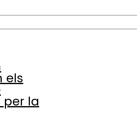
m
 els
e
 per la