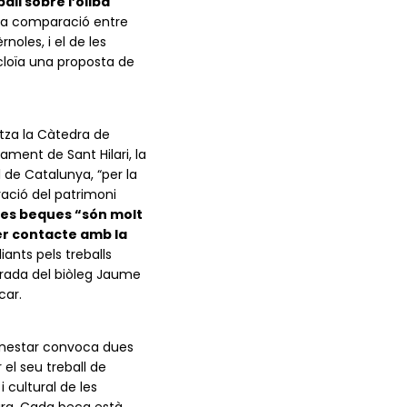
all sobre l’òliba
 una comparació entre
noles, i el de les
incloïa una proposta de
tza la Càtedra de
ament de Sant Hilari, la
l de Catalunya, “per la
ració del patrimoni
tes beques “són molt
r contacte amb la
diants pels treballs
errada del biòleg Jaume
car.
Benestar convoca dues
 el seu treball de
 cultural de les