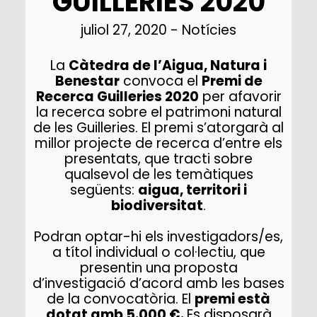
GUILLERIES 2020
juliol 27, 2020
-
Notícies
La
Càtedra de l’Aigua, Natura i
Benestar
convoca el
Premi de
Recerca Guilleries 2020
per afavorir
la recerca sobre el patrimoni natural
de les Guilleries. El premi s’atorgarà al
millor projecte de recerca d’entre els
presentats, que tracti sobre
qualsevol de les temàtiques
següents:
aigua, territori i
biodiversitat
.
Podran optar-hi els investigadors/es,
a títol individual o col·lectiu, que
presentin una proposta
d’investigació d’acord amb les bases
de la convocatòria. El
premi està
dotat amb 5.000 €.
Es disposarà