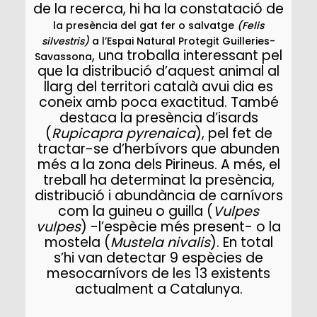
de la recerca, hi ha la constatació de
la presència del gat fer o salvatge
(Felis
silvestris)
a l’Espai Natural Protegit Guilleries-
, una troballa interessant pel
Savassona
que la distribució d’aquest animal al
llarg del territori català avui dia es
coneix amb poca exactitud. També
destaca la presència d’isards
(
Rupicapra pyrenaica
), pel fet de
tractar-se d’herbívors que abunden
més a la zona dels Pirineus. A més, el
treball ha determinat la presència,
distribució i abundància de carnívors
com la guineu o guilla (
Vulpes
vulpes
) -l’espècie més present- o la
mostela (
Mustela nivalis
). En total
s’hi van detectar 9 espècies de
mesocarnívors de les 13 existents
actualment a Catalunya.