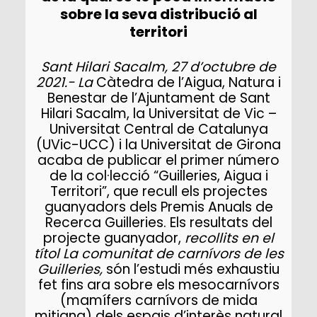
sobre la seva distribució al
territori
Sant Hilari Sacalm, 27 d’octubre de
2021.- La
Càtedra de l’Aigua, Natura i
Benestar de l’Ajuntament de Sant
Hilari Sacalm, la Universitat de Vic –
Universitat Central de Catalunya
(UVic-UCC) i la Universitat de Girona
acaba de publicar el primer número
de la col·lecció “Guilleries, Aigua i
Territori”, que recull els projectes
guanyadors dels Premis Anuals de
Recerca Guilleries. Els resultats del
projecte guanyador,
recollits en el
títol La comunitat de carnívors de les
Guilleries,
són l’estudi més exhaustiu
fet fins ara sobre els mesocarnívors
(mamífers carnívors de mida
mitjana) dels espais d’interès natural