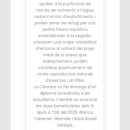
ajuden a la purificació de
l’excés de nutrients a l’aigua,
reduint el risc d’eutrofització, i
poden servir de refugi per a la
petita fauna aquàtica
invertebrada. A la vegada,
ofereixen una major variabilitat
d’entorns al voltant del propi
medi de la bassa que,
indirectament, poden
contribuir positivament als
cicles reproductius naturals
d’insectes i amfibis.
La Càtedra va fer entrega d’un
diploma acreditatiu a les
estudiants, i també va anunciar
les dues beneficiàries dels IX
Ajuts a TDR del 2025: Blanca
Taberner Vilamala i Núria Rosell
Sanitjas.