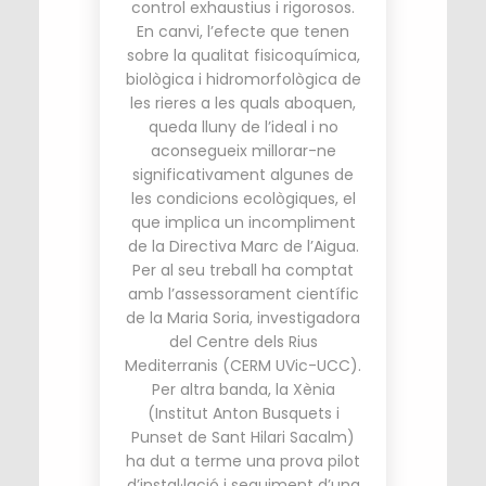
control exhaustius i rigorosos.
En canvi, l’efecte que tenen
sobre la qualitat fisicoquímica,
biològica i hidromorfològica de
les rieres a les quals aboquen,
queda lluny de l’ideal i no
aconsegueix millorar-ne
significativament algunes de
les condicions ecològiques, el
que implica un incompliment
de la Directiva Marc de l’Aigua.
Per al seu treball ha comptat
amb l’assessorament científic
de la Maria Soria, investigadora
del Centre dels Rius
Mediterranis (CERM UVic-UCC).
Per altra banda, la Xènia
(Institut Anton Busquets i
Punset de Sant Hilari Sacalm)
ha dut a terme una prova pilot
d’instal·lació i seguiment d’una