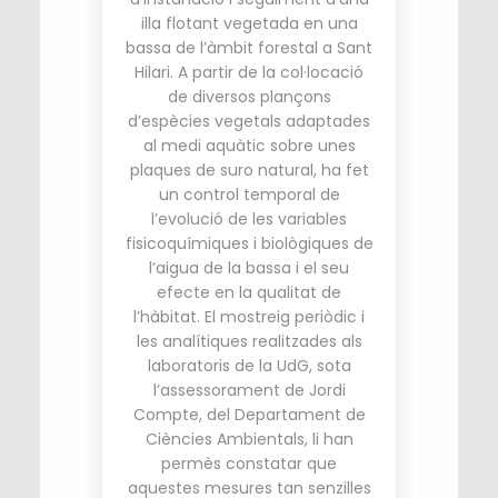
illa flotant vegetada en una
bassa de l’àmbit forestal a Sant
Hilari. A partir de la col·locació
de diversos plançons
d’espècies vegetals adaptades
al medi aquàtic sobre unes
plaques de suro natural, ha fet
un control temporal de
l’evolució de les variables
fisicoquímiques i biològiques de
l’aigua de la bassa i el seu
efecte en la qualitat de
l’hàbitat. El mostreig periòdic i
les analítiques realitzades als
laboratoris de la UdG, sota
l’assessorament de Jordi
Compte, del Departament de
Ciències Ambientals, li han
permès constatar que
aquestes mesures tan senzilles