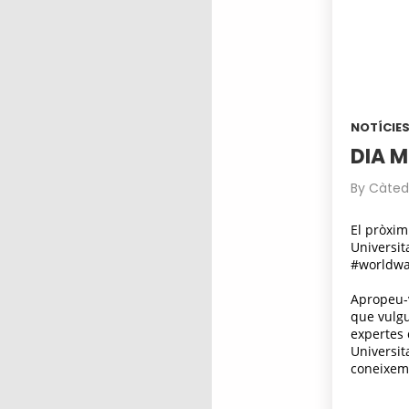
NOTÍCIE
DIA M
By
Càtedr
El pròxim
Universit
#worldwa
Apropeu-v
que vulgue
expertes d
Universi
coneixeme