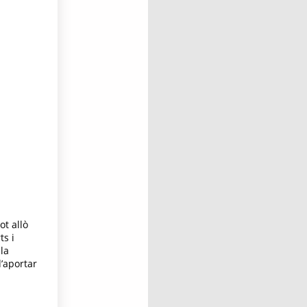
ot allò
ts i
 la
’aportar