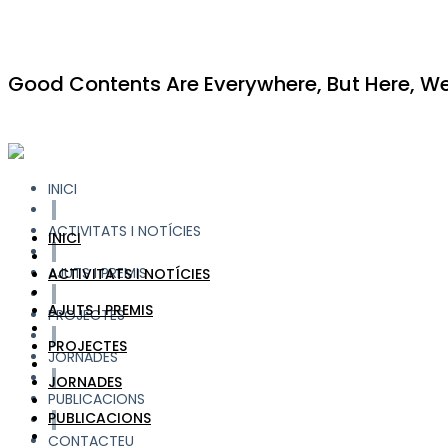
Good Contents Are Everywhere, But Here, We 
INICI
ACTIVITATS I NOTÍCIES
INICI
AJUTS I PREMIS
ACTIVITATS I NOTÍCIES
AJUTS I PREMIS
PROJECTES
PROJECTES
JORNADES
JORNADES
PUBLICACIONS
PUBLICACIONS
CONTACTEU