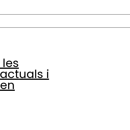
 les
 actuals i
 en