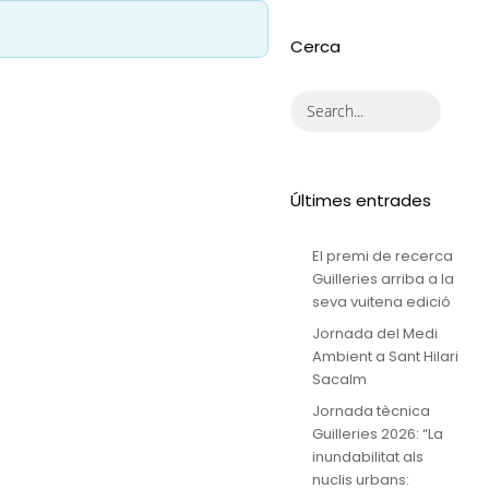
Cerca
Últimes entrades
El premi de recerca
Guilleries arriba a la
seva vuitena edició
Jornada del Medi
Ambient a Sant Hilari
Sacalm
Jornada tècnica
Guilleries 2026: “La
inundabilitat als
nuclis urbans: