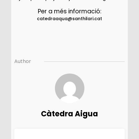
Per a més informació:
catedraaqua@santhilari.cat
Author
Càtedra Aigua