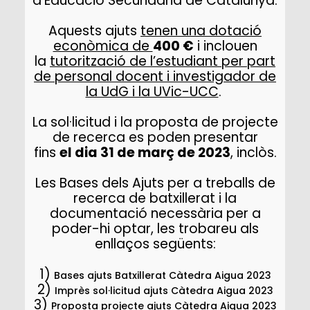
d’Educació Secundària de Catalunya.
Aquests ajuts
tenen una dotació
econòmica de
400 €
i inclouen
la
tutorització de l’estudiant per part
de personal docent i investigador de
la UdG i la UVic-UCC
.
La sol·licitud i la proposta de projecte
de recerca es poden presentar
fins
el dia 31 de març de 2023
, inclòs.
Les Bases dels Ajuts per a treballs de
recerca de batxillerat i la
documentació necessària per a
poder-hi optar, les trobareu als
enllaços següents:
1)
Bases ajuts Batxillerat Càtedra Aigua 2023
2)
Imprès sol·licitud ajuts Càtedra Aigua 2023
3)
Proposta projecte ajuts Càtedra Aigua 2023