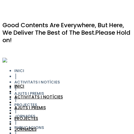
Good Contents Are Everywhere, But Here,
We Deliver The Best of The Best.Please Hold
on!
INICI
ACTIVITATS I NOTÍCIES
INICI
AJUTS I PREMIS
ACTIVITATS I NOTÍCIES
PROJECTES
AJUTS I PREMIS
JORNADES
PROJECTES
PUBLICACIONS
JORNADES