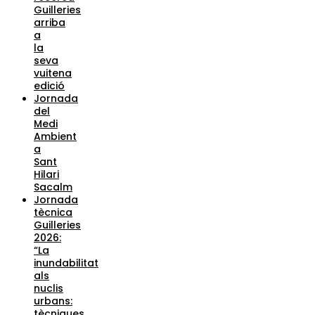
Guilleries
arriba
a
la
seva
vuitena
edició
Jornada
del
Medi
Ambient
a
Sant
Hilari
Sacalm
Jornada
tècnica
Guilleries
2026:
“La
inundabilitat
als
nuclis
urbans:
tècniques