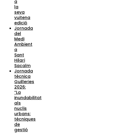
a
la
seva
vuitena
edició
Jornada
del
Medi
Ambient
a
Sant
Hilari
Sacalm
Jornada
tècnica
Guilleries
2026:
“La
inundabilitat
als
nuclis
urbans:
tècniques
de
gestió