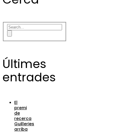
Últimes
entrades
El
premi
de
recerca
Guilleries
arriba