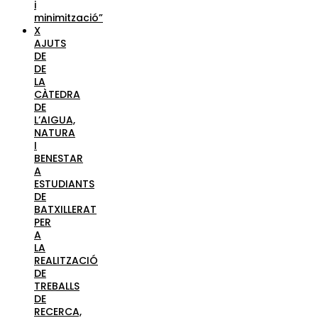
i
minimització”
X
AJUTS
DE
DE
LA
CÀTEDRA
DE
L’AIGUA,
NATURA
I
BENESTAR
A
ESTUDIANTS
DE
BATXILLERAT
PER
A
LA
REALITZACIÓ
DE
TREBALLS
DE
RECERCA,