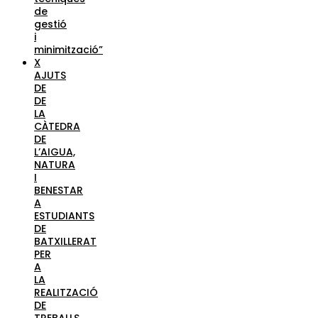
de
gestió
i
minimització”
X
AJUTS
DE
DE
LA
CÀTEDRA
DE
L’AIGUA,
NATURA
I
BENESTAR
A
ESTUDIANTS
DE
BATXILLERAT
PER
A
LA
REALITZACIÓ
DE