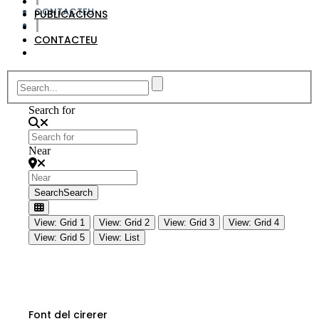
CONTACTEU
PUBLICACIONS
CONTACTEU
Search for
Near
Search
Search
View: Grid 1
View: Grid 2
View: Grid 3
View: Grid 4
View: Grid 5
View: List
Font del cirerer